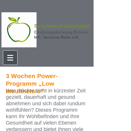
So schmeckt Gesundheit
Ernährungsberatung Böhmer
Inh. Vanessa Beile e.K.
3 Wochen Power-
Programm „Low
Insulinemic“
Wer möchte nicht in kürzester Zeit
gezielt, dauerhaft und gesund
abnehmen und sich dabei rundum
wohlfühlen? Dieses Programm
kann Ihr Wohlbefinden und Ihre
Gesundheit auf vielen Ebenen
verbessern und bietet Ihnen viele