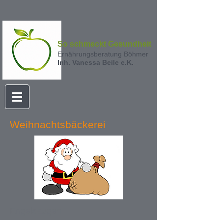
So schmeckt Gesundheit
Ernährungsberatung Böhmer
Inh. Vanessa Beile e.K.
Weihnachtsbäckerei
Engelsaugen